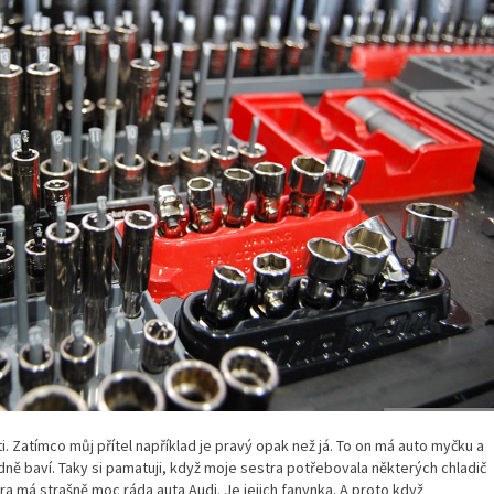
i. Zatímco můj přítel například je pravý opak než já. To on má auto myčku a
dně baví. Taky si pamatuji, když moje sestra potřebovala některých chladič
a má strašně moc ráda auta Audi. Je jejich fanynka. A proto když