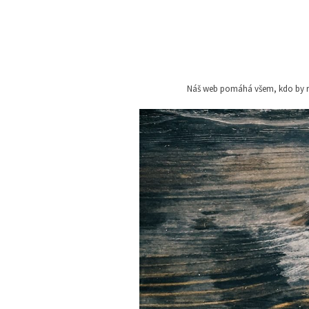
Skip
to
content
Náš web pomáhá všem, kdo by rád