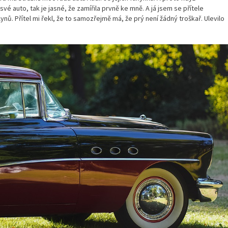
vé auto, tak je jasné, že zamířila prvně ke mně. A já jsem se přítele
ynů. Přítel mi řekl, že to samozřejmě má, že prý není žádný troškař. Ulevilo