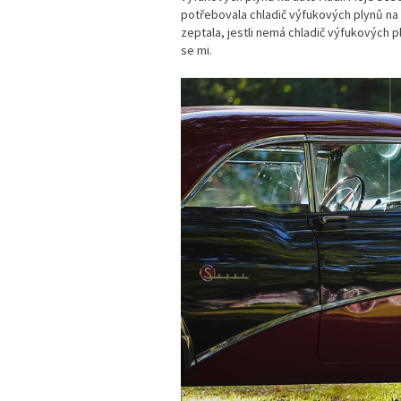
potřebovala chladič výfukových plynů na s
zeptala, jestli nemá chladič výfukových pl
se mi.