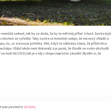
nemůže sehnat, tak by se divila, že by to měl můj přítel. A hurá. Sestra byl
 všechno se vyřešilo. Taky sestra se konečně raduje, že má nový chladič a
pu, to, co zrovna je potřeba. Víte, když se náhodou stane, že přítel něco
 nechápu. Vždyť nikdo není dokonalý a je jasné, že člověk ve svém obchodě
č na Audi
03/131512ah
je u něj v shopu naprosto zásadní. Myslím si, že
st was posted in
Výrobky