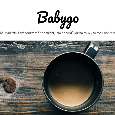
Babygo
i zviditelnili své soukromé podnikání, jenže nevědí, jak na to. My to totiž dobře