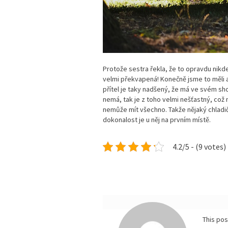
Protože sestra řekla, že to opravdu nikde 
velmi překvapená! Konečně jsme to měli a
přítel je taky nadšený, že má ve svém sho
nemá, tak je z toho velmi nešťastný, což
nemůže mít všechno. Takže nějaký chladi
dokonalost je u něj na prvním místě.
4.2/5 - (9 votes)
This po