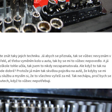
te znát taky jejich techniku. Já abych se přiznala, tak se vůbec nevyznám v
ekl, ať třeba vyměním kolo u auta, tak by se mi to vůbec nepovedlo. A já
škole tohle učila, tak jsem to nikdy nezapamatovala. Ale když to tak na
de dobré? Protože já mám tak skvělou pojistku na autě, že kdyby se mi
u službu a myslím si, že to všechno vyřeší za mě. Tak nechápu, proč bych se
autech, když to vůbec nepotřebuji.