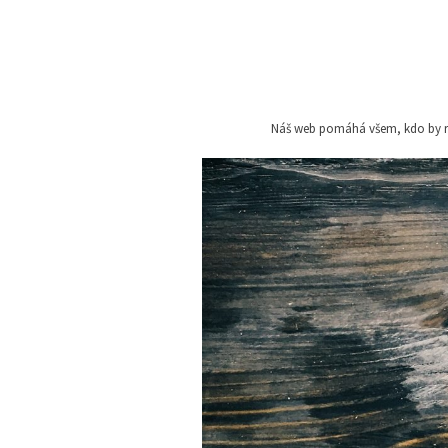
Skip
to
content
Náš web pomáhá všem, kdo by rád