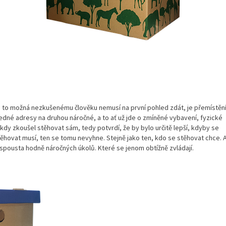
se to možná nezkušenému člověku nemusí na první pohled zdát, je přemístěn
dné adresy na druhou náročné, a to ať už jde o zmíněné vybavení, fyzické
ěkdy zkoušel stěhovat sám, tedy potvrdí, že by bylo určitě lepší, kdyby se
ěhovat musí, ten se tomu nevyhne. Stejně jako ten, kdo se stěhovat chce. 
 spousta hodně náročných úkolů. Které se jenom obtížně zvládají.