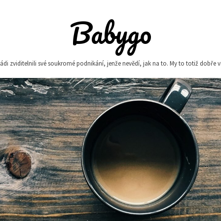
Babygo
i zviditelnili své soukromé podnikání, jenže nevědí, jak na to. My to totiž dobře