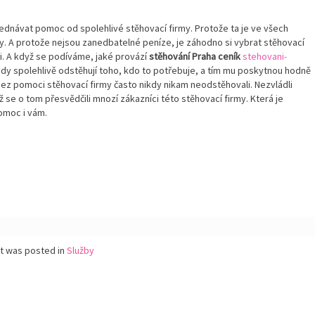
 zjednávat pomoc od spolehlivé stěhovací firmy. Protože ta je ve všech
vy. A protože nejsou zanedbatelné peníze, je záhodno si vybrat stěhovací
i. A když se podíváme, jaké provází
stěhování Praha ceník
stehovani-
ady spolehlivě odstěhují toho, kdo to potřebuje, a tím mu poskytnou hodně
 pomoci stěhovací firmy často nikdy nikam neodstěhovali. Nezvládli
ž se o tom přesvědčili mnozí zákazníci této stěhovací firmy. Která je
omoc i vám.
st was posted in
Služby