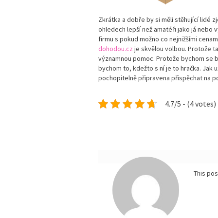
Zkrátka a dobře by si měli stěhující lidé
ohledech lepší než amatéři jako já nebo 
firmu s pokud možno co nejnižšími cenam
dohodou.cz
je skvělou volbou. Protože t
významnou pomoc. Protože bychom se bez
bychom to, kdežto s ní je to hračka. Jak u
pochopitelně připravena přispěchat na p
4.7/5 - (4 votes)
This po