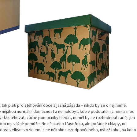
tak platí pro stěhování docela jasná zásada – nikdo by se o něj neměl
nějakou normální domácnost a ne holobyt, kde v podstatě nic není a moc
ystá stěhovat, začne pomocníky hledat, neměl by se rozhodnout raději jen
 kdo mu vážně pomůže. Ne nějakého třasořitku, ale pořádné chlapy, ne
dost velkým vozidlem, a ne někoho nezodpovědného, nýbrž toho, na koho