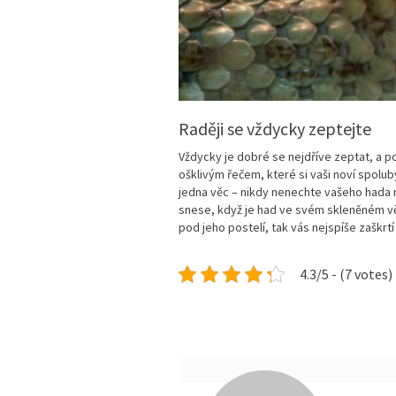
Raději se vždycky zeptejte
Vždycky je dobré se nejdříve zeptat, a 
ošklivým řečem, které si vaši noví spoluby
jedna věc – nikdy nenechte vašeho hada n
snese, když je had ve svém skleněném věz
pod jeho postelí, tak vás nejspíše zaškrtí
4.3/5 - (7 votes)