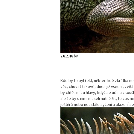
2.8.2018
by
Kdo by to byl řekl, někteří lidé zkrátka ne
věc, chovat takové, dnes již všední,
zvířá
by chtěli mít u hlavy, když se učí na zkou
ale že by s nimi museli nutně žít, to zas 
ještěrů nebo neustále syčení a plazení s