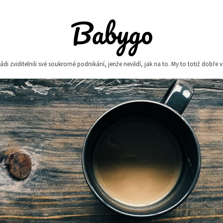
Babygo
i zviditelnili své soukromé podnikání, jenže nevědí, jak na to. My to totiž dobře