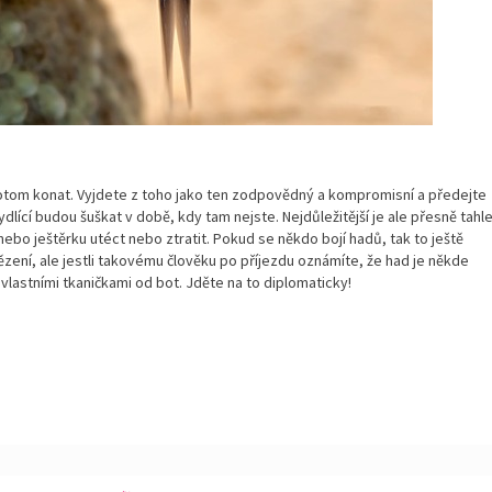
potom konat. Vyjdete z toho jako ten zodpovědný a kompromisní a předejte
dlící budou šuškat v době, kdy tam nejste. Nejdůležitější je ale přesně tahl
ebo ještěrku utéct nebo ztratit. Pokud se někdo bojí hadů, tak to ještě
ení, ale jestli takovému člověku po příjezdu oznámíte, že had je někde
 vlastními tkaničkami od bot. Jděte na to diplomaticky!