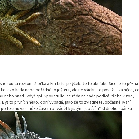
snesou ta roztomilá očka a kmitající jazýček. Je to ale fakt. Sice je to pěkná
tko
jako hada nebo pořádného ještěra, ale ne všichni to považují za něco, c
šku nebo snad i když spí. Spoustu lidí se ráda na hada podívá, třeba v zoo,
ne. Byť to prvních několik dní vypadá, jako že to zvládnete, občasné řvaní
e po teráriu vás může časem přivádět k jistým „obtížím“ klidného spánku.