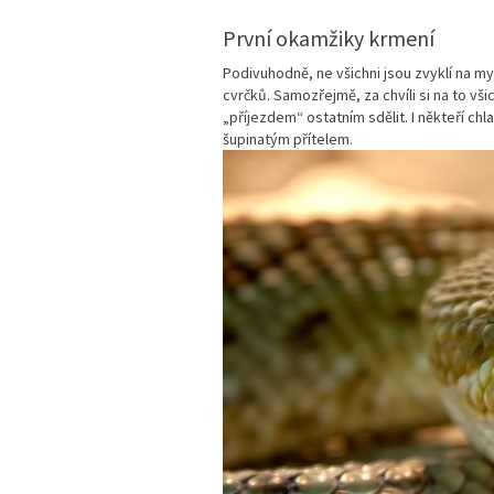
První okamžiky krmení
Podivuhodně, ne všichni jsou zvyklí na my
cvrčků. Samozřejmě, za chvíli si na to vš
„příjezdem“ ostatním sdělit. I někteří ch
šupinatým přítelem.