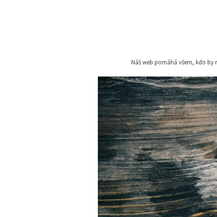
Skip
to
content
Náš web pomáhá všem, kdo by rád