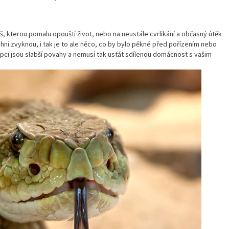
š, kterou pomalu opouští život, nebo na neustále cvrlikání a občasný útěk
ichni zvyknou, i tak je to ale něco, co by bylo pěkné před pořízením nebo
lapci jsou slabší povahy a nemusí tak ustát sdílenou domácnost s vašim