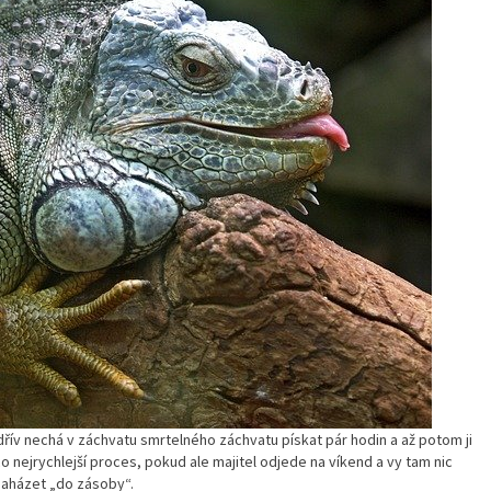
dřív nechá v záchvatu smrtelného záchvatu pískat pár hodin a až potom ji
co nejrychlejší proces, pokud ale majitel odjede na víkend a vy tam nic
naházet „do zásoby“.