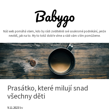
Skip
to
Babygo
content
Náš web pomáhá všem, kdo by rádi zviditelnili své soukromé podnikání, jenže
nevědí, jak na to. My to totiž dobře víme a rádi vám s tím pomůžeme.
Prasátko, které milují snad
všechny děti
9.11.2023
by