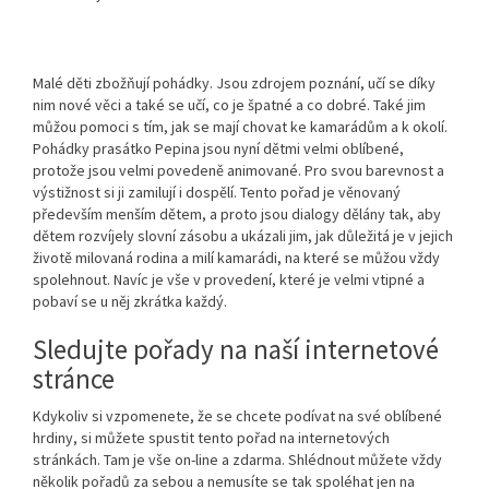
Malé děti zbožňují pohádky. Jsou zdrojem poznání, učí se díky
nim nové věci a také se učí, co je špatné a co dobré. Také jim
můžou pomoci s tím, jak se mají chovat ke kamarádům a k okolí.
Pohádky prasátko Pepina
jsou nyní dětmi velmi oblíbené,
protože jsou velmi povedeně animované. Pro svou barevnost a
výstižnost si ji zamilují i dospělí. Tento pořad je věnovaný
především menším dětem, a proto jsou dialogy dělány tak, aby
dětem rozvíjely slovní zásobu a ukázali jim, jak důležitá je v jejich
životě milovaná rodina a milí kamarádi, na které se můžou vždy
spolehnout. Navíc je vše v provedení, které je velmi vtipné a
pobaví se u něj zkrátka každý.
Sledujte pořady na naší internetové
stránce
Kdykoliv si vzpomenete, že se chcete podívat na své oblíbené
hrdiny, si můžete spustit tento pořad na internetových
stránkách. Tam je vše on-line a zdarma. Shlédnout můžete vždy
několik pořadů za sebou a nemusíte se tak spoléhat jen na