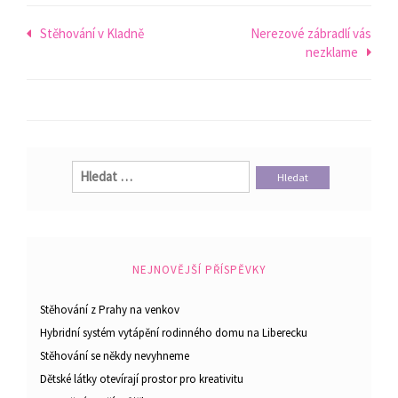
Navigace
Stěhování v Kladně
Nerezové zábradlí vás
nezklame
pro
příspěvek
Vyhledávání
NEJNOVĚJŠÍ PŘÍSPĚVKY
Stěhování z Prahy na venkov
Hybridní systém vytápění rodinného domu na Liberecku
Stěhování se někdy nevyhneme
Dětské látky otevírají prostor pro kreativitu