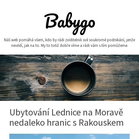
Skip
to
Babygo
content
Náš web pomáhá všem, kdo by rádi zviditelnili své soukromé podnikání, jenže
nevědí, jak na to. My to totiž dobře víme a rádi vám s tím pomůžeme.
Ubytování Lednice na Moravě
nedaleko hranic s Rakouskem