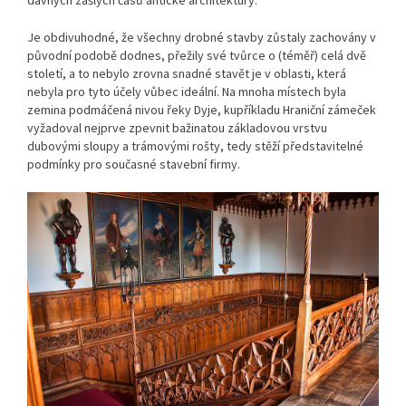
Je obdivuhodné, že všechny drobné stavby zůstaly zachovány v
původní podobě dodnes, přežily své tvůrce o (téměř) celá dvě
století, a to nebylo zrovna snadné stavět je v oblasti, která
nebyla pro tyto účely vůbec ideální. Na mnoha místech byla
zemina podmáčená nivou řeky Dyje, kupříkladu Hraniční zámeček
vyžadoval nejprve zpevnit bažinatou základovou vrstvu
dubovými sloupy a trámovými rošty, tedy stěží představitelné
podmínky pro současné stavební firmy.