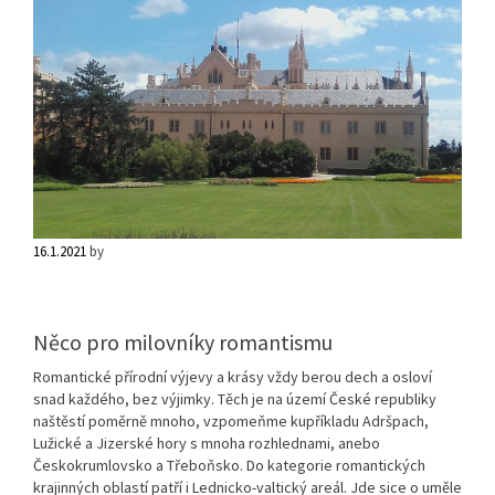
16.1.2021
by
Něco pro milovníky romantismu
Romantické přírodní výjevy a krásy vždy berou dech a osloví
snad každého, bez výjimky. Těch je na území České republiky
naštěstí poměrně mnoho, vzpomeňme kupříkladu Adršpach,
Lužické a Jizerské hory s mnoha rozhlednami, anebo
Českokrumlovsko a Třeboňsko. Do kategorie romantických
krajinných oblastí patří i Lednicko-valtický areál. Jde sice o uměle