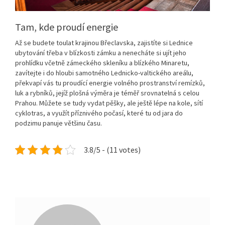
Tam, kde proudí energie
Až se budete toulat krajinou Břeclavska, zajistíte si
Lednice
ubytování
třeba v blízkosti zámku a nenecháte si ujít jeho
prohlídku včetně zámeckého skleníku a blízkého Minaretu,
zavítejte i do hloubi samotného Lednicko-valtického areálu,
překvapí vás tu proudící energie volného prostranství remízků,
luk a rybníků, jejíž plošná výměra je téměř srovnatelná s celou
Prahou. Můžete se tudy vydat pěšky, ale ještě lépe na kole, sítí
cyklotras, a využít příznivého počasí, které tu od jara do
podzimu panuje většinu času.
3.8/5 - (11 votes)