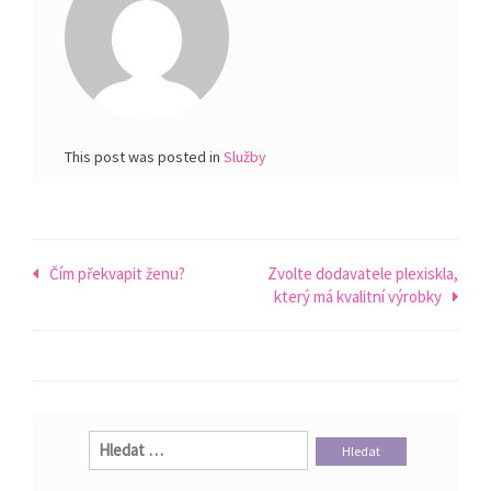
This post was posted in
Služby
Navigace
Čím překvapit ženu?
Zvolte dodavatele plexiskla,
který má kvalitní výrobky
pro
příspěvek
Vyhledávání