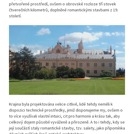
přetvořené prostředí, ovšem o obrovské rozloze tří stovek
čtverečních kilometrů, doplněné romantickými stavbami z 19.
století.
Krajina byla projektována velice citlivě, lidé tehdy neměli k
dispozici technické prostředky, jimiž disponujeme my, ovšem o
to více využívali vlastní intuici, cit pro harmonii a krásu tak, aby
celkový dojem působil vyváženě a přirozeně. A to i tehdy, kdy se
její součástí staly romantické stavby, tzv. salety, jako připomínka
dávných zašlých časů antické architektury.