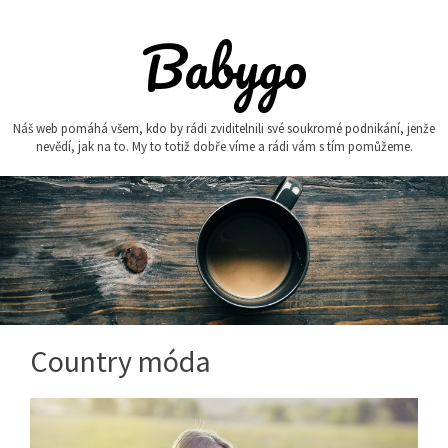
Skip
to
Babygo
content
Náš web pomáhá všem, kdo by rádi zviditelnili své soukromé podnikání, jenže
nevědí, jak na to. My to totiž dobře víme a rádi vám s tím pomůžeme.
Country móda