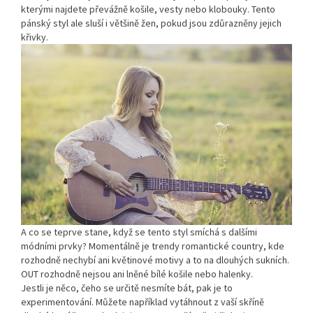
kterými najdete převážně košile, vesty nebo klobouky. Tento
pánský styl ale sluší i většině žen, pokud jsou zdůrazněny jejich
křivky.
A co se teprve stane, když se tento styl smíchá s dalšími
módními prvky? Momentálně je trendy romantické country, kde
rozhodně nechybí ani květinové motivy a to na dlouhých sukních.
OUT rozhodně nejsou ani lněné bílé košile nebo halenky.
Jestli je něco, čeho se určitě nesmíte bát, pak je to
experimentování. Můžete například vytáhnout z vaší skříně