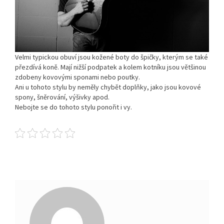
Velmi typickou obuví jsou kožené boty do špičky, kterým se také
přezdívá koně. Mají nižší podpatek a kolem kotníku jsou většinou
zdobeny kovovými sponami nebo poutky.
Ani u tohoto stylu by neměly chybět doplňky, jako jsou kovové
spony, šněrování, výšivky apod.
Nebojte se do tohoto stylu ponořit i vy.