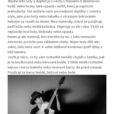
dlouhé letní šaty a doplnit je o vestu s třásněmi či denimovou
košilí. Velmi hezky také vypadá i outfit, který je naprosto
jednoduchý. Ten můžete navíc pozvednout doplňky v country
stylu, jako jsou boty nebo kabelka s výrazným šněrováním.
Nebojte se vsadit na denim. Mezi materiály, které se používají,
patří kůže nebo umělá kožešina. Objevuje se ale i vlna. V kůži se
nejčastěji nosí boty, klobouky nebo opasky.
Denim je ale materiál, bez kterého by nic z toho nemuselo
existovat, protože jsou základem všeho. Nejen tedy džín ale i
sukní, šatů nebo vest. K velmi oblíbené kombinaci patří džíny a
bílá halenka.
Jestli je něco, co by vám rozhodně nemělo chybět v šatníku, pak
je to kostkovaná nebo károvaná košile. V téhle módě rozhodně
nejsou v kurzu baleríny nebo neonové barvy. Ba právě naopak.
Používají se barvy hnědé, béžové nebo šedé.