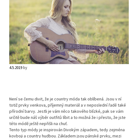
4.5.2019
by
Není se čemu divit, že je country móda tak oblíbená. Jsou v ní
totiž prvky venkova, příjemný materiál a v neposlední řadě také
přírodní barvy. Jestli je vám něco takového blízké, pak se vám
určitě bude náš výběr outfitů líbit a to možná že i přesto, že jste
této módě ještě nepřišli na chuť.
Tento typ módy je inspirován Divokým západem, tedy zejména
kovboji a country hudbou. Základem jsou pánské prvky, mezi