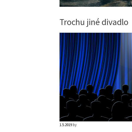
Trochu jiné divadlo
1.5.2019
by