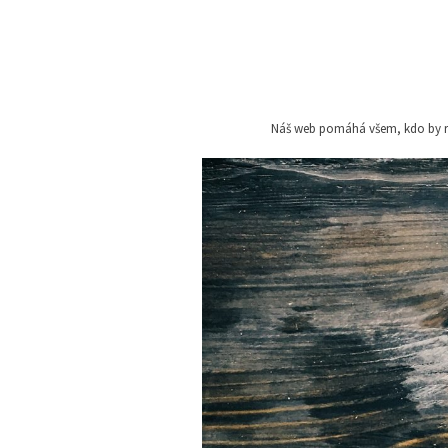
Skip
to
content
Náš web pomáhá všem, kdo by rád