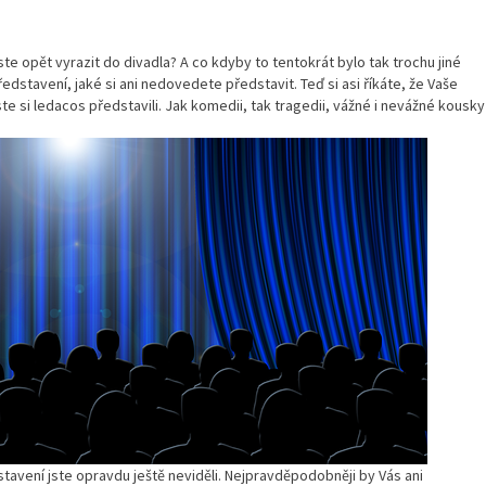
 jste opět vyrazit do divadla? A co kdyby to tentokrát bylo tak trochu jiné
ředstavení, jaké si ani nedovedete představit. Teď si asi říkáte, že Vaše
te si ledacos představili. Jak komedii, tak tragedii, vážné i nevážné kousky
avení jste opravdu ještě neviděli. Nejpravděpodobněji by Vás ani