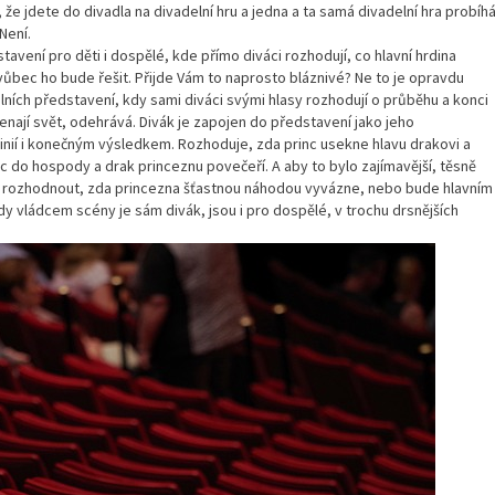
 že jdete do divadla na divadelní hru a jedna a ta samá divadelní hra probíh
Není.
tavení pro děti i dospělé, kde přímo diváci rozhodují, co hlavní hrdina
 vůbec ho bude řešit. Přijde Vám to naprosto bláznivé? Ne to je opravdu
ních představení, kdy sami diváci svými hlasy rozhodují o průběhu a konci
enají svět, odehrává. Divák je zapojen do představení jako jeho
inií i konečným výsledkem. Rozhoduje, zda princ usekne hlavu drakovi a
c do hospody a drak princeznu povečeří. A aby to bylo zajímavější, těsně
te rozhodnout, zda princezna šťastnou náhodou vyvázne, nebo bude hlavním
 vládcem scény je sám divák, jsou i pro dospělé, v trochu drsnějších