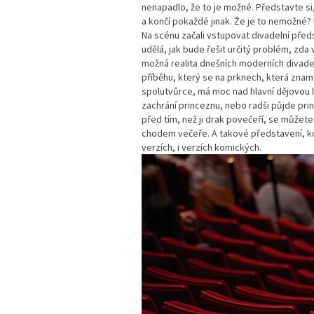
nenapadlo, že to je možné. Představte si,
a končí pokaždé jinak. Že je to nemožné? 
Na scénu začali vstupovat divadelní předs
udělá, jak bude řešit určitý problém, zda
možná realita dnešních moderních divadel
příběhu, který se na prknech, která znam
spolutvůrce, má moc nad hlavní dějovou l
zachrání princeznu, nebo radši půjde prin
před tím, než ji drak povečeří, se může
chodem večeře. A takové představení, kdy
verzích, i verzích komických.