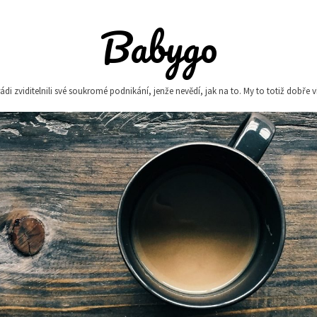
Babygo
i zviditelnili své soukromé podnikání, jenže nevědí, jak na to. My to totiž dobře