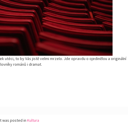
ek utéci, to by Vás jistě velmi mrzelo. Jde opravdu o ojedinělou a originální
milovníky románů i dramat.
st was posted in
Kultura