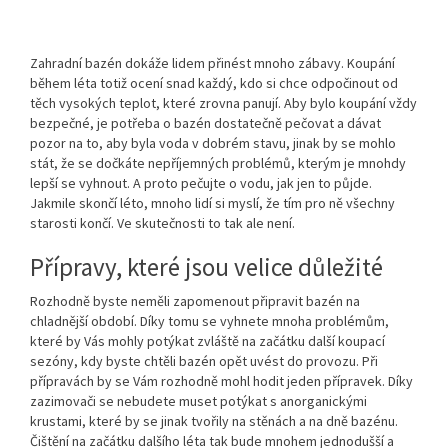
Zahradní bazén dokáže lidem přinést mnoho zábavy. Koupání
během léta totiž ocení snad každý, kdo si chce odpočinout od
těch vysokých teplot, které zrovna panují. Aby bylo koupání vždy
bezpečné, je potřeba o bazén dostatečně pečovat a dávat
pozor na to, aby byla voda v dobrém stavu, jinak by se mohlo
stát, že se dočkáte nepříjemných problémů, kterým je mnohdy
lepší se vyhnout. A proto pečujte o vodu, jak jen to půjde.
Jakmile skončí léto, mnoho lidí si myslí, že tím pro ně všechny
starosti končí. Ve skutečnosti to tak ale není.
Přípravy, které jsou velice důležité
Rozhodně byste neměli zapomenout připravit bazén na
chladnější období. Díky tomu se vyhnete mnoha problémům,
které by Vás mohly potýkat zvláště na začátku další koupací
sezóny, kdy byste chtěli bazén opět uvést do provozu. Při
přípravách by se Vám rozhodně mohl hodit jeden přípravek. Díky
zazimovači
se nebudete muset potýkat s anorganickými
krustami, které by se jinak tvořily na stěnách a na dně bazénu.
Čištění na začátku dalšího léta tak bude mnohem jednodušší a