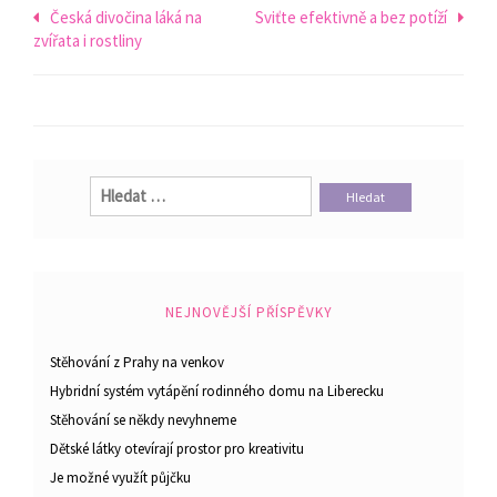
Navigace
Česká divočina láká na
Sviťte efektivně a bez potíží
zvířata i rostliny
pro
příspěvek
Vyhledávání
NEJNOVĚJŠÍ PŘÍSPĚVKY
Stěhování z Prahy na venkov
Hybridní systém vytápění rodinného domu na Liberecku
Stěhování se někdy nevyhneme
Dětské látky otevírají prostor pro kreativitu
Je možné využít půjčku