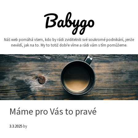
Skip
to
Babygo
content
Náš web pomáhá všem, kdo by rádi zviditelnili své soukromé podnikání, jenže
nevědí, jak na to. My to totiž dobře víme a rádi vám s tím pomůžeme.
Máme pro Vás to pravé
3.3.2025
by