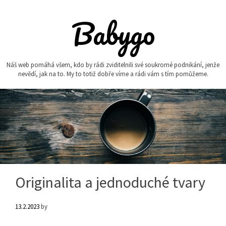
Skip
to
Babygo
content
Náš web pomáhá všem, kdo by rádi zviditelnili své soukromé podnikání, jenže
nevědí, jak na to. My to totiž dobře víme a rádi vám s tím pomůžeme.
Originalita a jednoduché tvary
13.2.2023
by