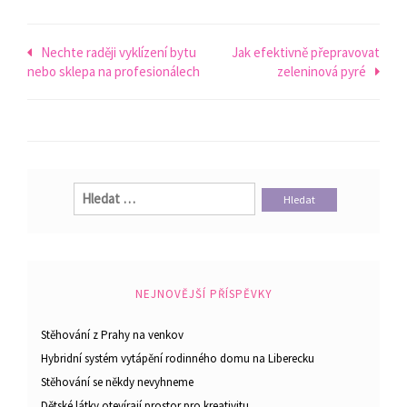
Navigace
Nechte raději vyklízení bytu
Jak efektivně přepravovat
nebo sklepa na profesionálech
zeleninová pyré
pro
příspěvek
Vyhledávání
NEJNOVĚJŠÍ PŘÍSPĚVKY
Stěhování z Prahy na venkov
Hybridní systém vytápění rodinného domu na Liberecku
Stěhování se někdy nevyhneme
Dětské látky otevírají prostor pro kreativitu