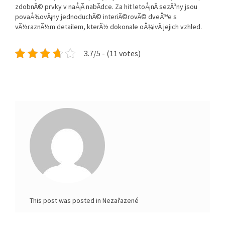
zdobnÃ© prvky v naÅ¡Ã­ nabÃ­dce. Za hit letoÅ¡nÃ­ sezÃ³ny jsou
povaÅ¾ovÃ¡ny jednoduchÃ© interiÃ©rovÃ© dveÅ™e s
vÃ½raznÃ½m detailem, kterÃ½ dokonale oÅ¾ivÃ­ jejich vzhled.
3.7/5 - (11 votes)
This post was posted in Nezařazené