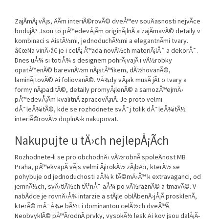
ZajÃ­mÃ¡ vÃ¡s, ÄÃ­m
interiÃ©rovÃ© dveÅ™e
v souÄasnosti nejvÃ­ce
bodujÃ­? Jsou to pÅ™edevÅ¡Ã­m originÃ¡lnÃ­ a zajÃ­mavÃ© detaily v
kombinaci s ÄistÃ½mi, jednoduchÃ½mi a elegantnÃ­mi tvary.
â€œNa vinÄ›â€ je i celÃ¡ Å™ada novÃ½ch materiÃ¡lÅ¯ a dekorÅ¯.
Dnes uÅ¾ si totiÅ¾ s designem pohrÃ¡vajÃ­ i vÃ½robky
opatÅ™enÃ© barevnÃ½m nÃ¡stÅ™ikem, dÃ½hovanÃ©,
laminÃ¡tovÃ© Äi foliovanÃ©. VÅ¾dy vÅ¡ak musÃ­ jÃ­t o tvary a
formy nÃ¡paditÃ©, detaily promyÅ¡lenÃ© a samozÅ™ejmÄ›
pÅ™edevÅ¡Ã­m kvalitnÃ­ zpracovÃ¡nÃ­. Je proto velmi
dÅ¯leÅ¾itÃ©, kde se rozhodnete svÅ¯j tolik dÅ¯leÅ¾itÃ½
interiÃ©rovÃ½ doplnÄ›k nakupovat.
Nakupujte u tÄ›ch nejlepÅ¡Ã­ch
Rozhodnete-li se pro obchodnÄ› vÃ½robnÃ­ spoleÄnost MB
Praha, pÅ™ekvapÃ­ vÃ¡s velmi Å¡irokÃ½ zÃ¡bÄ›r, kterÃ½ se
pohybuje od jednoduchosti aÅ¾ k tÃ©mÄ›Å™ k extravaganci, od
jemnÃ½ch, svÄ›tlÃ½ch tÃ³nÅ¯ aÅ¾ po vÃ½raznÃ© a tmavÃ©. V
nabÃ­dce je rovnÄ›Å¾ intarzie a stÃ¡le oblÃ­benÄ›jÅ¡Ã­ prosklenÃ­,
kterÃ© mÅ¯Å¾e bÃ½t i dominantou celÃ½ch dveÅ™Ã­.
NeobvyklÃ© pÅ™Ã­rodnÃ­ prvky, vysokÃ½ lesk Äi kov jsou dalÅ¡Ã­