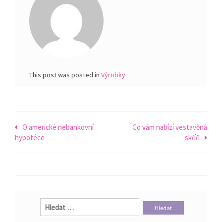
This post was posted in
Výrobky
Navigace
O americké nebankovní
Co vám nabízí vestavěná
hypotéce
skříň
pro
příspěvek
Vyhledávání