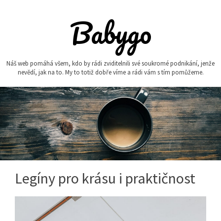
Skip
to
Babygo
content
Náš web pomáhá všem, kdo by rádi zviditelnili své soukromé podnikání, jenže
nevědí, jak na to. My to totiž dobře víme a rádi vám s tím pomůžeme.
Legíny pro krásu i praktičnost