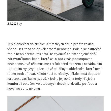
5.3.2022
by
Teplé oblečení do zimních a mrazivých dní je prostě základ
všeho. Bez toho se člověk prostě neobejde. Pokud se skutečně
teple neoblečeme, tak hrozí nastydnutí a s tím spojené další
zdravotní komplikace, které asi nikdo z nás podstupovat
nechceme. Své tělo musíme chránit před mrazem a nežádoucími
teplotními výkyvy. To lze právě patřičným oblečením, které není
radno podceňovat. Někdo nosí punčochy, někdo nedá dopustit
na oteplovací kalhoty, avšak jedno je jasné, a tedy hřejivé a
komfortní oblečení ve studených dnech je zkrátka potřeba a
nevyhne se to nikomu.