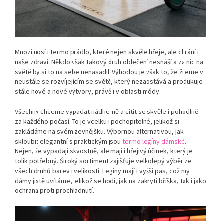
Mnozí nosí i termo prádlo, které nejen skvěle hřeje, ale chrání i
naše zdraví. Někdo však takový druh oblečení nesnáší a za nic na
světě by si to na sebe nenasadil. Výhodou je však to, že žijeme v
neustále se rozvíjejícím se světě, který nezaostává a produkuje
stále nové a nové výtvory, právě i v oblasti módy.
Všechny chceme vypadat nádherně a cítit se skvěle i pohodlně
za každého počasí. To je vcelku i pochopitelné, jelikož si
zakládáme na svém zevnějšku. Výbornou alternativou, jak
skloubit elegantní s praktickým jsou
termo legíny dámské
.
Nejen, že vypadají skvostně, ale mají i hřejivý účinek, který je
tolik potřebný. Široký sortiment zajišťuje velkolepý výběr ze
všech druhů barev i velikostí. Legíny mají i vyšší pas, což my
dámy jistě uvítáme, jelikož se hodí, jak na zakrytí bříška, tak i jako
ochrana proti prochladnutí.