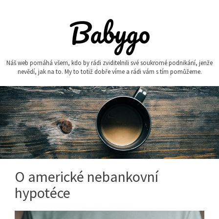
Skip
to
Babygo
content
Náš web pomáhá všem, kdo by rádi zviditelnili své soukromé podnikání, jenže
nevědí, jak na to. My to totiž dobře víme a rádi vám s tím pomůžeme.
O americké nebankovní
hypotéce