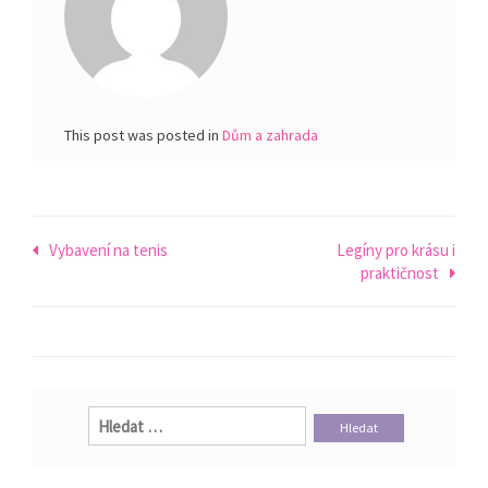
This post was posted in
Dům a zahrada
Navigace
Vybavení na tenis
Legíny pro krásu i
praktičnost
pro
příspěvek
Vyhledávání