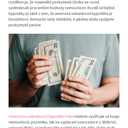
rozdílem je, že maximální poskytnutá částka se rovná
sedmdesáti procentům hodnoty nemovitosti. Rozdíl od běžné
hypotéky je také v tom, že americká nebankovní hypotéka je
bezúčelová. Nemusíte tedy dokládat, k jakému účelu využijete
poskytnuté peníze.
Americkou nebankovní hypotéku Fahd
můžete využít jak na koupi
nemovitosti, pozemku, tak na vyplacení sourozence z dědictví,
splacení dluhů, rozjetí nového podnikání a tak dále. Úvěry tedy