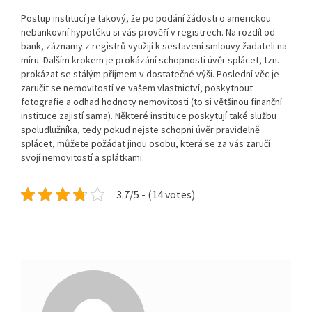
Postup institucí je takový, že po podání žádosti o americkou
nebankovní hypotéku si vás prověří v registrech. Na rozdíl od
bank, záznamy z registrů využijí k sestavení smlouvy žadateli na
míru. Dalším krokem je prokázání schopnosti úvěr splácet, tzn.
prokázat se stálým příjmem v dostatečné výši. Poslední věc je
zaručit se nemovitostí ve vašem vlastnictví, poskytnout
fotografie a odhad hodnoty nemovitosti (to si většinou finanční
instituce zajistí sama). Některé instituce poskytují také službu
spoludlužníka, tedy pokud nejste schopni úvěr pravidelně
splácet, můžete požádat jinou osobu, která se za vás zaručí
svojí nemovitostí a splátkami.
3.7/5 - (14 votes)